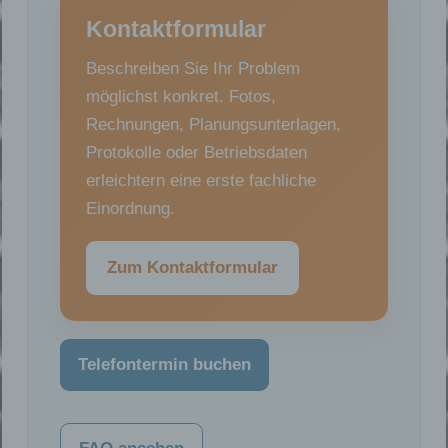
Kontaktformular
Beschreiben Sie Ihr Problem
möglichst konkret. Fotos,
Rechnungen, Planungsunterlagen,
Protokolle oder Betriebsdaten
erleichtern eine erste fachliche
Einordnung.
Zum Kontaktformular
Telefontermin buchen