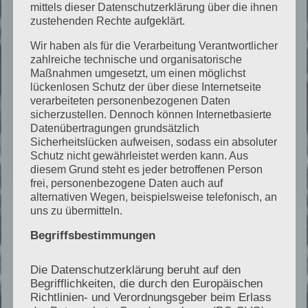
mittels dieser Datenschutzerklärung über die ihnen
zustehenden Rechte aufgeklärt.
04
Wir haben als für die Verarbeitung Verantwortlicher
Auftrag abstimmen
zahlreiche technische und organisatorische
Maßnahmen umgesetzt, um einen möglichst
lückenlosen Schutz der über diese Internetseite
Umfang, Vorgehensweise, Termin und
verarbeiteten personenbezogenen Daten
sicherzustellen. Dennoch können Internetbasierte
Honorar werden transparent
Datenübertragungen grundsätzlich
vereinbart.
Sicherheitslücken aufweisen, sodass ein absoluter
Schutz nicht gewährleistet werden kann. Aus
diesem Grund steht es jeder betroffenen Person
frei, personenbezogene Daten auch auf
alternativen Wegen, beispielsweise telefonisch, an
uns zu übermitteln.
Warum Auftraggeber mit
Begriffsbestimmungen
mir arbeiten
Die Datenschutzerklärung beruht auf den
Begrifflichkeiten, die durch den Europäischen
Richtlinien- und Verordnungsgeber beim Erlass
Unabhängig