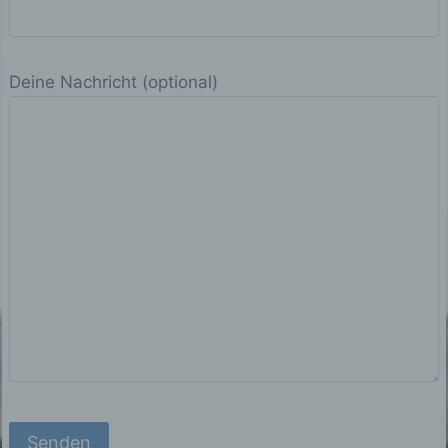
personenbezogenen Daten einverstanden
ist.
Deine Nachricht (optional)
Name und Anschrift des für die Verarbeitung
Verantwortlichen
Verantwortlicher im Sinne der Datenschutz-
Grundverordnung, sonstiger in den
Mitgliedstaaten der Europäischen Union
geltenden Datenschutzgesetze und anderer
Bestimmungen mit datenschutzrechtlichem
Charakter ist die:
Gutachter Lentfer - Sachverständiger für Heizung
Sanitär Wärmepumpen
Sascha Lentfer
Bielenberg 7