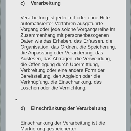
Strukturierung umfangreicher Unterlagen,
c) Verarbeitung
der Voranalyse von Betriebsdaten und der
Verarbeitung ist jeder mit oder ohne Hilfe
Rekonstruktion technischer Abläufe
automatisierter Verfahren ausgeführte
unterstützen. Die fachliche Bewertung,
Vorgang oder jede solche Vorgangsreihe im
Zusammenhang mit personenbezogenen
Plausibilitätsprüfung und gutachterliche
Daten wie das Erheben, das Erfassen, die
Verantwortung liegen vollständig bei
Organisation, das Ordnen, die Speicherung,
Sascha Lentfer.
die Anpassung oder Veränderung, das
Auslesen, das Abfragen, die Verwendung,
die Offenlegung durch Übermittlung,
Verbreitung oder eine andere Form der
Bereitstellung, den Abgleich oder die
Verknüpfung, die Einschränkung, das
Löschen oder die Vernichtung.
d) Einschränkung der Verarbeitung
Einschränkung der Verarbeitung ist die
Markierung gespeicherter