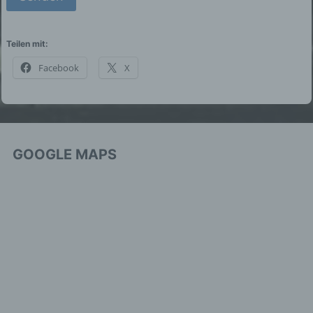
25377 Kollmar
Deutschland
Teilen mit:
041246089689
Facebook
X
E-Mail: sascha_lentfer@me.com
Cookies / SessionStorage / LocalStorage
Die Internetseiten verwenden teilweise so
GOOGLE MAPS
genannte Cookies, LocalStorage und
SessionStorage. Dies dient dazu, unser
Angebot nutzerfreundlicher, effektiver und
sicherer zu machen. Local Storage und
SessionStorage ist eine Technologie, mit
welcher ihr Browser Daten auf Ihrem Computer
oder mobilen Gerät abspeichert. Cookies sind
Textdateien, welche über einen Internetbrowser
auf einem Computersystem abgelegt und
gespeichert werden. Sie können die
Verwendung von Cookies, LocalStorage und
SessionStorage durch entsprechende