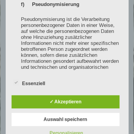
f) Pseudonymisierung
Beratungen und Unterlagenprüfungen
werden bundesweit angeboten.
Pseudonymisierung ist die Verarbeitung
personenbezogener Daten in einer Weise,
auf welche die personenbezogenen Daten
Route öffnen
ohne Hinzuziehung zusätzlicher
Informationen nicht mehr einer spezifischen
betroffenen Person zugeordnet werden
können, sofern diese zusätzlichen
Informationen gesondert aufbewahrt werden
und technischen und organisatorischen
Maßnahmen unterliegen, die gewährleisten,
Fachlich vernetzen
dass die personenbezogenen Daten nicht
Essenziell
einer identifizierten oder identifizierbaren
Folgen Sie meinen Beiträgen zu
natürlichen Person zugewiesen werden.
Wärmepumpen, Gebäudetechnik,
✓ Akzeptieren
Sachverständigenwesen,
g) Verantwortlicher oder für die
Prozessmanagement und technischer Due
Verarbeitung Verantwortlicher
Auswahl speichern
Diligence.
Verantwortlicher oder für die Verarbeitung
Personalisieren