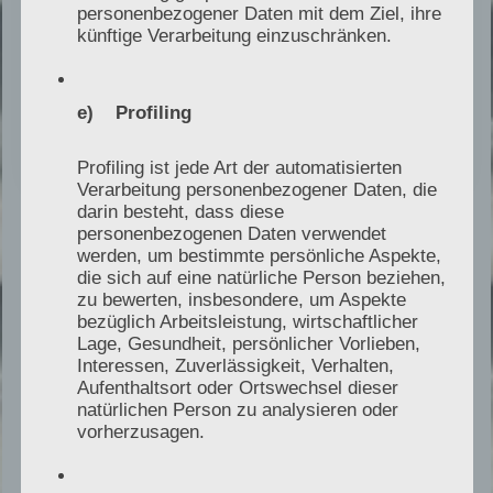
personenbezogener Daten mit dem Ziel, ihre
künftige Verarbeitung einzuschränken.
e) Profiling
Profiling ist jede Art der automatisierten
Verarbeitung personenbezogener Daten, die
darin besteht, dass diese
STANDORT
personenbezogenen Daten verwendet
werden, um bestimmte persönliche Aspekte,
Kollmar bei Glückstadt
die sich auf eine natürliche Person beziehen,
zu bewerten, insbesondere, um Aspekte
bezüglich Arbeitsleistung, wirtschaftlicher
Das Gutachterbüro liegt im Kreis Steinburg
Lage, Gesundheit, persönlicher Vorlieben,
in Schleswig-Holstein und ist gut für
Interessen, Zuverlässigkeit, Verhalten,
Einsätze im Großraum Hamburg sowie in
Aufenthaltsort oder Ortswechsel dieser
natürlichen Person zu analysieren oder
Norddeutschland gelegen.
vorherzusagen.
Je nach Fragestellung sind Vor-Ort-Termine
auch überregional möglich. Digitale