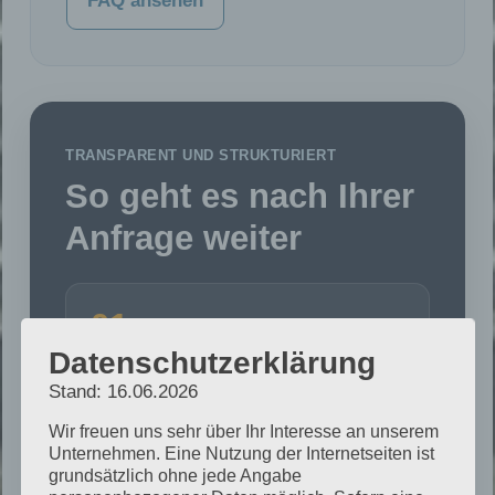
FAQ ansehen
TRANSPARENT UND STRUKTURIERT
So geht es nach Ihrer
Anfrage weiter
01
Datenschutzerklärung
Anfrage senden
Stand: 16.06.2026
Wir freuen uns sehr über Ihr Interesse an unserem
Sie schildern Ihr Anliegen und
Unternehmen. Eine Nutzung der Internetseiten ist
übermitteln vorhandene Unterlagen.
grundsätzlich ohne jede Angabe