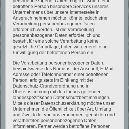
personenbezogener Daten möglich. Sofern eine
betroffene Person besondere Services unseres
Unternehmens über unsere Internetseite in
02
Anspruch nehmen möchte, könnte jedoch eine
Verarbeitung personenbezogener Daten
Persönliche Sichtung
erforderlich werden. Ist die Verarbeitung
personenbezogener Daten erforderlich und
besteht für eine solche Verarbeitung keine
Sascha Lentfer prüft Fragestellung,
gesetzliche Grundlage, holen wir generell eine
Unterlagen und den möglichen
Einwilligung der betroffenen Person ein.
Untersuchungsumfang.
Die Verarbeitung personenbezogener Daten,
beispielsweise des Namens, der Anschrift, E-Mail-
Adresse oder Telefonnummer einer betroffenen
03
Person, erfolgt stets im Einklang mit der
Datenschutz-Grundverordnung und in
Übereinstimmung mit den für uns geltenden
Fachliche Rückmeldung
landesspezifischen Datenschutzbestimmungen.
Mittels dieser Datenschutzerklärung möchte unser
Unternehmen die Öffentlichkeit über Art, Umfang
Sie erhalten eine Einschätzung zum
und Zweck der von uns erhobenen, genutzten und
sinnvollen weiteren Vorgehen.
verarbeiteten personenbezogenen Daten
informieren. Ferner werden betroffene Personen