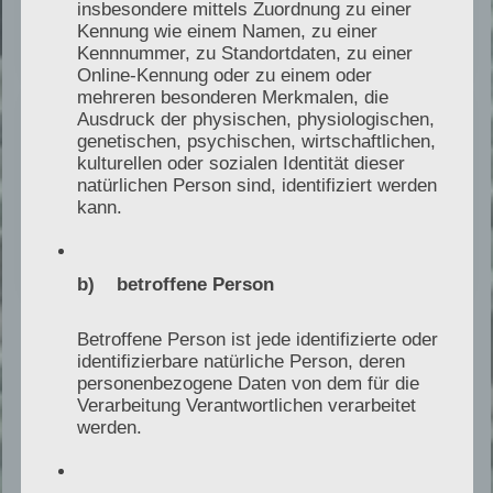
Nachvollziehbare Dokumentation,
insbesondere mittels Zuordnung zu einer
Kennung wie einem Namen, zu einer
Ursachenanalyse und Risikoeinordnung.
Kennnummer, zu Standortdaten, zu einer
Online-Kennung oder zu einem oder
mehreren besonderen Merkmalen, die
Ausdruck der physischen, physiologischen,
Moderne Prüftechnik
genetischen, psychischen, wirtschaftlichen,
kulturellen oder sozialen Identität dieser
natürlichen Person sind, identifiziert werden
Schallmesstechnik, Thermografie,
kann.
Betriebsdatenanalyse und digitale
Dokumentation.
b) betroffene Person
Betroffene Person ist jede identifizierte oder
identifizierbare natürliche Person, deren
Digitale Werkzeuge und
personenbezogene Daten von dem für die
Verarbeitung Verantwortlichen verarbeitet
KI als Unterstützung
werden.
Digitale Systeme und KI können bei der