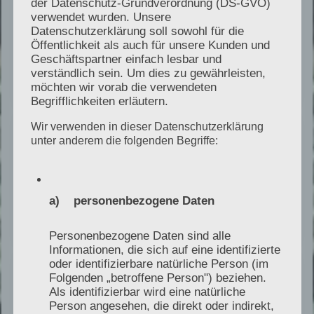
der Datenschutz-Grundverordnung (DS-GVO)
verwendet wurden. Unsere
Datenschutzerklärung soll sowohl für die
Keine Herstellerbindung, keine
Öffentlichkeit als auch für unsere Kunden und
Geschäftspartner einfach lesbar und
Vermittlungsprovision und kein
verständlich sein. Um dies zu gewährleisten,
Verkaufsinteresse.
möchten wir vorab die verwendeten
Begrifflichkeiten erläutern.
Wir verwenden in dieser Datenschutzerklärung
Praxisnah
unter anderem die folgenden Begriffe:
Langjährige Erfahrung im Heizungsbau, in der
Wärmepumpentechnik und in komplexen
a) personenbezogene Daten
Projektabläufen.
Personenbezogene Daten sind alle
Informationen, die sich auf eine identifizierte
oder identifizierbare natürliche Person (im
Strukturiert
Folgenden „betroffene Person") beziehen.
Als identifizierbar wird eine natürliche
Person angesehen, die direkt oder indirekt,