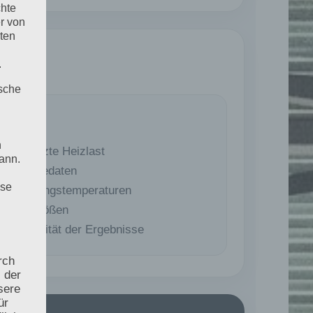
chte
r von
ten
.
ische
eizlast
n
angesetzte Heizlast
ann.
Gebäudedaten
ise
Auslegungstemperaturen
Raumgrößen
Plausibilität der Ergebnisse
rch
 der
sere
ür