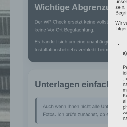
unser
Wichtige Abgrenzung
sein.
Begri
Der WP Check ersetzt keine vollständige P
Wir v
folge
keine Vor Ort Begutachtung.
Es handelt sich um eine unabhängige techni
Installationsbetriebs verbleibt beim Auftrag
a
Pe
id
„b
Unterlagen einfach digi
na
m
K
e
Auch wenn Ihnen nicht alle Unterlagen 
p
wi
Fotos. Ich prüfe zunächst, ob eine fun
na