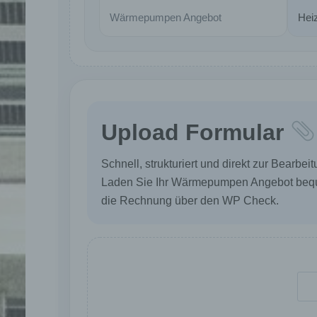
Wärmepumpen Angebot
Hei
d
Ei
pe
e
Upload Formular
e
Schnell, strukturiert und direkt zur Bearbeit
Pr
Laden Sie Ihr Wärmepumpen Angebot bequem
p
p
die Rechnung über den WP Check.
pe
zu
wi
In
O
v