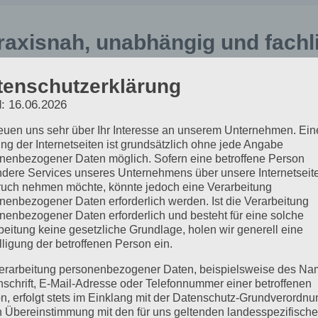
raxisnah, unabhängig und fachl
t 2005 bin ich gutachterlich im SHK Umfeld tätig. Als Instal
tenschutzerklärung
 Handwerks, geprüfter Sachverständiger und langjähriger 
: 16.06.2026
ebote nicht aus Vertriebssicht, sondern aus technischer und
reuen uns sehr über Ihr Interesse an unserem Unternehmen. Ein
ng der Internetseiten ist grundsätzlich ohne jede Angabe
ne Bewertung erfolgt unabhängig vom ausführenden Fachbetr
nenbezogener Daten möglich. Sofern eine betroffene Person
 Grundlage der eingereichten Unterlagen.
dere Services unseres Unternehmens über unsere Internetseite
uch nehmen möchte, könnte jedoch eine Verarbeitung
nenbezogener Daten erforderlich werden. Ist die Verarbeitung
Gutachter seit 2005
SHK Meister
nenbezogener Daten erforderlich und besteht für eine solche
beitung keine gesetzliche Grundlage, holen wir generell eine
lligung der betroffenen Person ein.
angjährige Erfahrung in der
Praktische Handwerkserfahr
erarbeitung personenbezogener Daten, beispielsweise des Na
echnischen Bewertung von
und technische Tiefe.
nschrift, E-Mail-Adresse oder Telefonnummer einer betroffenen
eizungsanlagen.
n, erfolgt stets im Einklang mit der Datenschutz-Grundverordnu
n Übereinstimmung mit den für uns geltenden landesspezifisch