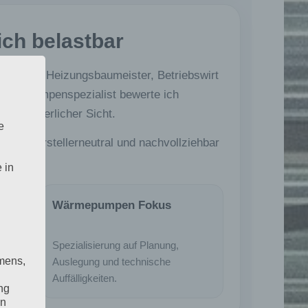
ich belastbar
lateur und Heizungsbaumeister, Betriebswirt
Wärmepumpenspezialist bewerte ich
 gutachterlicher Sicht.
e
ieb, herstellerneutral und nachvollziehbar
 in
Wärmepumpen Fokus
ung
Spezialisierung auf Planung,
mens,
Auslegung und technische
Auffälligkeiten.
ng
en