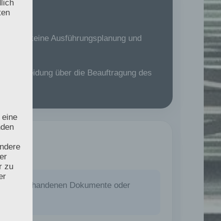
lich
ten
N 12831, keine Ausführungsplanung und
ie Entscheidung über die Beauftragung des
 eine
nden
ondere
er
r zu
er
fach die vorhandenen Dokumente oder