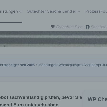
Leistungen
Gutachter Sascha Lentfer
Prozess-Gu
Gutachter Blog
Faceboo
Unternehmensverkauf
erständiger seit 2005
• unabhängige Wärmepumpen Angebotsprüfung • 
ot sachverständig prüfen, bevor Sie
WP Che
usend Euro unterschreiben.