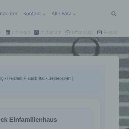
tachter
Kontakt
Alle FAQ
k
LinkedIn
Instagram
WhatsApp
E-Mail
Heizlast Plausibilität • Betriebswirt |
ck Einfamilienhaus