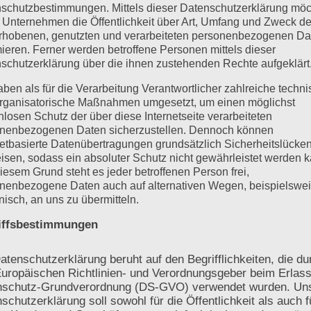
schutzbestimmungen. Mittels dieser Datenschutzerklärung mö
 Unternehmen die Öffentlichkeit über Art, Umfang und Zweck de
rhobenen, genutzten und verarbeiteten personenbezogenen Da
mieren. Ferner werden betroffene Personen mittels dieser
ck geprüft?
schutzerklärung über die ihnen zustehenden Rechte aufgeklärt
aben als für die Verarbeitung Verantwortlicher zahlreiche techn
rganisatorische Maßnahmen umgesetzt, um einen möglichst
nlosen Schutz der über diese Internetseite verarbeiteten
Wärmepumpe
H
nenbezogenen Daten sicherzustellen. Dennoch können
netbasierte Datenübertragungen grundsätzlich Sicherheitslücke
Gerätegröße
isen, sodass ein absoluter Schutz nicht gewährleistet werden k
Leistungsbereich
iesem Grund steht es jeder betroffenen Person frei,
nenbezogene Daten auch auf alternativen Wegen, beispielswe
Geräteauswahl
onisch, an uns zu übermitteln.
Einsatzbereich
iffsbestimmungen
technische Eignung
atenschutzerklärung beruht auf den Begrifflichkeiten, die du
uropäischen Richtlinien- und Verordnungsgeber beim Erlass
nschutz-Grundverordnung (DS-GVO) verwendet wurden. Un
schutzerklärung soll sowohl für die Öffentlichkeit als auch f