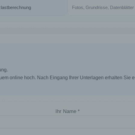
zlastberechnung
Fotos, Grundrisse, Datenblätter
) Einschränkung der Verarbeitung
nschränkung der Verarbeitung ist die Markierung gespeicher
rsonenbezogener Daten mit dem Ziel, ihre künftige Verarbei
inzuschränken.
) Profiling
ung.
ofiling ist jede Art der automatisierten Verarbeitung
 online hoch. Nach Eingang Ihrer Unterlagen erhalten Sie ei
ersonenbezogener Daten, die darin besteht, dass diese
ersonenbezogenen Daten verwendet werden, um bestimmte
rsönliche Aspekte, die sich auf eine natürliche Person bezi
 bewerten, insbesondere, um Aspekte bezüglich Arbeitsleis
rtschaftlicher Lage, Gesundheit, persönlicher Vorlieben,
teressen, Zuverlässigkeit, Verhalten, Aufenthaltsort oder
Ihr Name *
rtswechsel dieser natürlichen Person zu analysieren oder
orherzusagen.