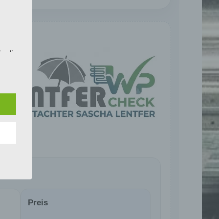
r die
ahren
en,
 die
e
 oder
Preis