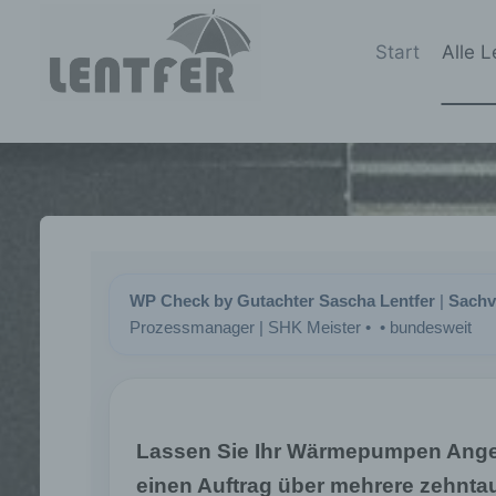
Zum
Inhalt
Start
Alle 
springen
WP Check by Gutachter Sascha Lentfer
|
Sachv
Prozessmanager | SHK Meister • • bundesweit
Lassen Sie Ihr Wärmepumpen Angeb
einen Auftrag über mehrere zehnta