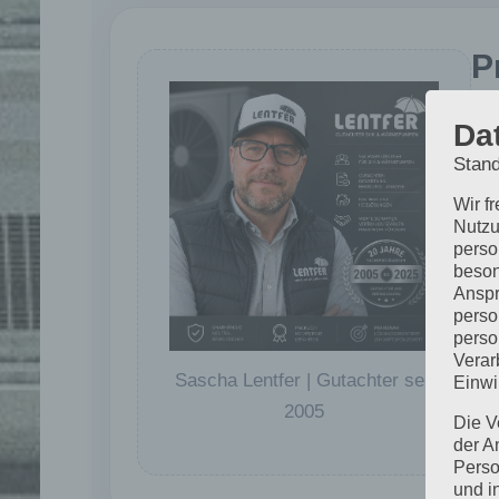
P
Sei
Da
des
Stand
Ang
Wir f
Nutzu
Mei
perso
auf
beson
Anspr
perso
perso
Verar
Sascha Lentfer | Gutachter seit
Einwi
L
2005
Die V
t
der A
H
Perso
und i