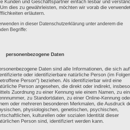
e Kunden und Geschäftspartner einfach lesbar und verständ
 Um dies zu gewährleisten, möchten wir vorab die verwende
fflichkeiten erläutern.
lanung, keine vollständige Heizlastberechnung nach DIN E
erwenden in dieser Datenschutzerklärung unter anderem die
nden Begriffe:
sche Plausibilitätsprüfung der eingereichten Unterlagen. D
geber.
) personenbezogene Daten
rsonenbezogene Daten sind alle Informationen, die sich auf
entifizierte oder identifizierbare natürliche Person (im Folge
etroffene Person") beziehen. Als identifizierbar wird eine
tal übermitteln
türliche Person angesehen, die direkt oder indirekt, insbes
ittels Zuordnung zu einer Kennung wie einem Namen, zu ein
ennnummer, zu Standortdaten, zu einer Online-Kennung ode
inem oder mehreren besonderen Merkmalen, die Ausdruck d
vorliegen, ist eine Prüfung häufig möglich. Senden Sie ein
hysischen, physiologischen, genetischen, psychischen,
rtschaftlichen, kulturellen oder sozialen Identität dieser
dierte technische Bewertung durchgeführt werden kann.
türlichen Person sind, identifiziert werden kann.