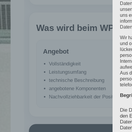
Daten
unser
uns e
infor
Was wird beim WP Che
Daten
Wir h
und o
lücke
Angebot
perso
Inter
Vollständigkeit
aufwe
Leistungsumfang
Aus d
perso
technische Beschreibung
telef
angebotene Komponenten
Begr
Nachvollziehbarkeit der Positionen
Die D
den E
Date
Daten