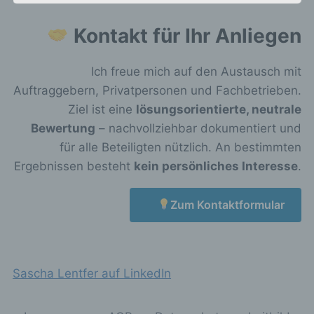
der Datenschutz-Grundverordnung (DS-GVO)
verwendet wurden. Unsere
Kontakt für Ihr Anliegen
Datenschutzerklärung soll sowohl für die
Öffentlichkeit als auch für unsere Kunden und
Geschäftspartner einfach lesbar und
Ich freue mich auf den Austausch mit
verständlich sein. Um dies zu gewährleisten,
Auftraggebern, Privatpersonen und Fachbetrieben.
möchten wir vorab die verwendeten
Ziel ist eine
lösungsorientierte, neutrale
Begrifflichkeiten erläutern.
Bewertung
– nachvollziehbar dokumentiert und
Wir verwenden in dieser Datenschutzerklärung
für alle Beteiligten nützlich. An bestimmten
unter anderem die folgenden Begriffe:
Ergebnissen besteht
kein persönliches Interesse
.
Zum Kontaktformular
a) personenbezogene Daten
Personenbezogene Daten sind alle
Informationen, die sich auf eine identifizierte
oder identifizierbare natürliche Person (im
Sascha Lentfer auf LinkedIn
Folgenden „betroffene Person") beziehen.
Als identifizierbar wird eine natürliche