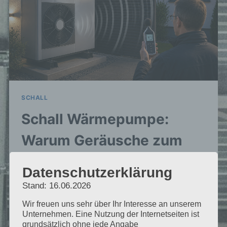
SCHALL
Schall Wärmepumpe:
Warum Geräusche zum
größten Risiko werden
Datenschutzerklärung
Von
Lentfer
Mai 8, 2026
Stand: 16.06.2026
Wir freuen uns sehr über Ihr Interesse an unserem
Schall bei Wärmepumpen wird zum
Unternehmen. Eine Nutzung der Internetseiten ist
häufigsten Streitpunkt. Sachverständiger
grundsätzlich ohne jede Angabe