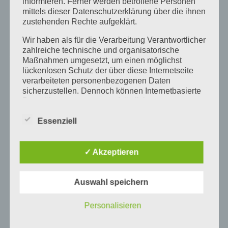
informieren. Ferner werden betroffene Personen
mittels dieser Datenschutzerklärung über die ihnen
zustehenden Rechte aufgeklärt.
Wir haben als für die Verarbeitung Verantwortlicher
zahlreiche technische und organisatorische
Maßnahmen umgesetzt, um einen möglichst
lückenlosen Schutz der über diese Internetseite
Kontaktieren Sie mich
verarbeiteten personenbezogenen Daten
sicherzustellen. Dennoch können Internetbasierte
direkt
Datenübertragungen grundsätzlich
Sicherheitslücken aufweisen, sodass ein absoluter
Essenziell
Schutz nicht gewährleistet werden kann. Aus
Telefon:
+49 4124/6089869
diesem Grund steht es jeder betroffenen Person
frei, personenbezogene Daten auch auf
E-Mail:
info@sv-heizung-sanitaer.de
alternativen Wegen, beispielsweise telefonisch, an
✓ Akzeptieren
uns zu übermitteln.
Ich beantworte jede Anfrage persönlich – sachlich,
neutral & zuverlässig.
Begriffsbestimmungen
Auswahl speichern
Zum Kontaktformular
Die Datenschutzerklärung beruht auf den
Personalisieren
Begrifflichkeiten, die durch den Europäischen
Richtlinien- und Verordnungsgeber beim Erlass