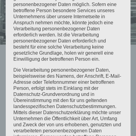
erklärt Ursachen, Risiken und warum
personenbezogener Daten möglich. Sofern eine
betroffene Person besondere Services unseres
Planung entscheidend ist.
Unternehmens über unsere Internetseite in
Anspruch nehmen möchte, könnte jedoch eine
SCHALL
WEITERLESEN
Verarbeitung personenbezogener Daten
WÄRMEPUMPE:
erforderlich werden. Ist die Verarbeitung
WARUM
personenbezogener Daten erforderlich und
GERÄUSCHE
besteht für eine solche Verarbeitung keine
ZUM
gesetzliche Grundlage, holen wir generell eine
GRÖSSTEN R
GOOGLE MAPS
Einwilligung der betroffenen Person ein.
ISIKO W
ERDEN
Die Verarbeitung personenbezogener Daten,
beispielsweise des Namens, der Anschrift, E-Mail-
Adresse oder Telefonnummer einer betroffenen
Person, erfolgt stets im Einklang mit der
Datenschutz-Grundverordnung und in
Übereinstimmung mit den für uns geltenden
landesspezifischen Datenschutzbestimmungen.
Mittels dieser Datenschutzerklärung möchte unser
Unternehmen die Öffentlichkeit über Art, Umfang
und Zweck der von uns erhobenen, genutzten und
verarbeiteten personenbezogenen Daten