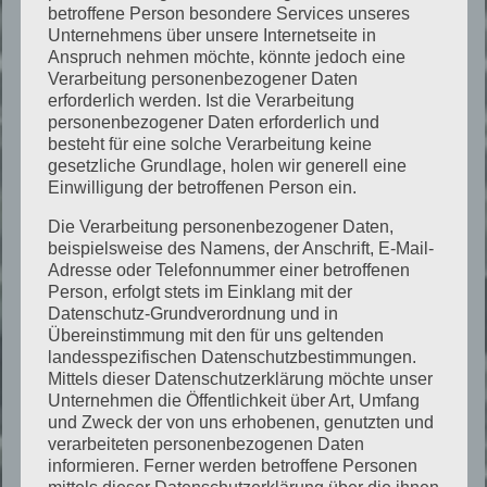
betroffene Person besondere Services unseres
Unternehmens über unsere Internetseite in
Phase 1 – Einordnung der
Anspruch nehmen möchte, könnte jedoch eine
Verarbeitung personenbezogener Daten
Ausgangssituation
erforderlich werden. Ist die Verarbeitung
personenbezogener Daten erforderlich und
besteht für eine solche Verarbeitung keine
Abstimmung mit Investor,
gesetzliche Grundlage, holen wir generell eine
Unternehmensgruppe oder
Einwilligung der betroffenen Person ein.
Transaktionsberater
Die Verarbeitung personenbezogener Daten,
Definition des Prüfungsumfangs und der
beispielsweise des Namens, der Anschrift, E-Mail-
Zielsetzung
Adresse oder Telefonnummer einer betroffenen
Person, erfolgt stets im Einklang mit der
Datenschutz-Grundverordnung und in
Übereinstimmung mit den für uns geltenden
landesspezifischen Datenschutzbestimmungen.
Mittels dieser Datenschutzerklärung möchte unser
Phase 2 – Technische und
Unternehmen die Öffentlichkeit über Art, Umfang
und Zweck der von uns erhobenen, genutzten und
strukturelle
verarbeiteten personenbezogenen Daten
Ersteinschätzung
informieren. Ferner werden betroffene Personen
mittels dieser Datenschutzerklärung über die ihnen