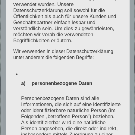
verwendet wurden. Unsere
wirtschaftliche Bewertung durch M&A
Datenschutzerklärung soll sowohl für die
Öffentlichkeit als auch für unsere Kunden und
Berater
Geschäftspartner einfach lesbar und
steuerliche Einordnung durch
verständlich sein. Um dies zu gewährleisten,
möchten wir vorab die verwendeten
Steuerberater
Begrifflichkeiten erläutern.
rechtliche Prüfung durch spezialisierte
Rechtsanwälte
Wir verwenden in dieser Datenschutzerklärung
unter anderem die folgenden Begriffe:
a) personenbezogene Daten
Personenbezogene Daten sind alle
Informationen, die sich auf eine identifizierte
oder identifizierbare natürliche Person (im
Besondere Expertise durch
Folgenden „betroffene Person") beziehen.
Als identifizierbar wird eine natürliche
Sachverständigentätigkeit
Person angesehen, die direkt oder indirekt,
insbesondere mittels Zuordnung zu einer