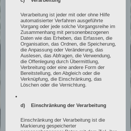
Aufbau von Handwerksgruppen war er für einen
europäischen Energiekonzern unmittelbar an der
Verarbeitung ist jeder mit oder ohne Hilfe
Identifikation, Bewertung und strukturellen
automatisierter Verfahren ausgeführte
Einordnung von Handwerksbetrieben beteiligt.
Vorgang oder jede solche Vorgangsreihe im
Zusammenhang mit personenbezogenen
Diese Erfahrung ermöglicht eine realistische
Daten wie das Erheben, das Erfassen, die
technische Einordnung aus Sicht von Investoren
Organisation, das Ordnen, die Speicherung,
die Anpassung oder Veränderung, das
und Unternehmensgruppen.
Auslesen, das Abfragen, die Verwendung,
die Offenlegung durch Übermittlung,
Verbreitung oder eine andere Form der
Bereitstellung, den Abgleich oder die
Verknüpfung, die Einschränkung, das
Löschen oder die Vernichtung.
Vorteile für Investoren und
d) Einschränkung der Verarbeitung
Unternehmensgruppen
Einschränkung der Verarbeitung ist die
Markierung gespeicherter