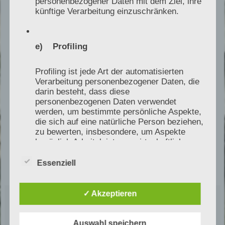
personenbezogener Daten mit dem Ziel, ihre
künftige Verarbeitung einzuschränken.
Reduzierung technischer Risiken im
Akquisitionsprozess
e) Profiling
fundierte technische Einordnung der
betrieblichen Struktur
Profiling ist jede Art der automatisierten
unabhängige Perspektive eines
Verarbeitung personenbezogener Daten, die
darin besteht, dass diese
Sachverständigen aus der Branche
personenbezogenen Daten verwendet
realistische Grundlage für weitere
werden, um bestimmte persönliche Aspekte,
die sich auf eine natürliche Person beziehen,
wirtschaftliche und rechtliche Prüfungen
zu bewerten, insbesondere, um Aspekte
bezüglich Arbeitsleistung, wirtschaftlicher
Lage, Gesundheit, persönlicher Vorlieben,
Interessen, Zuverlässigkeit, Verhalten,
Essenziell
Aufenthaltsort oder Ortswechsel dieser
natürlichen Person zu analysieren oder
vorherzusagen.
✓ Akzeptieren
Zusammenarbeit mit M&A
Auswahl speichern