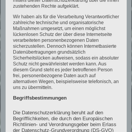
zustehenden Rechte aufgeklärt.
Analyse der technischen Ausrichtung und
Zukunftsfähigkeit
Wir haben als für die Verarbeitung Verantwortlicher
zahlreiche technische und organisatorische
Einordnung der betrieblichen Struktur
Maßnahmen umgesetzt, um einen möglichst
Bewertung der technischen Kompetenz im
lückenlosen Schutz der über diese Internetseite
verarbeiteten personenbezogenen Daten
Bereich Wärmepumpen und moderner
sicherzustellen. Dennoch können Internetbasierte
Gebäudetechnik
Datenübertragungen grundsätzlich
Identifikation potenzieller technischer
Sicherheitslücken aufweisen, sodass ein absoluter
Schutz nicht gewährleistet werden kann. Aus
Risiken
diesem Grund steht es jeder betroffenen Person
frei, personenbezogene Daten auch auf
alternativen Wegen, beispielsweise telefonisch, an
uns zu übermitteln.
Phase 3 – Grundlage für
Begriffsbestimmungen
weitere Prüfungen
Die Datenschutzerklärung beruht auf den
Begrifflichkeiten, die durch den Europäischen
Zusammenfassung der technischen
Richtlinien- und Verordnungsgeber beim Erlass
Einordnung als strukturierte Grundlage für:
der Datenschutz-Grundverordnung (DS-GVO)