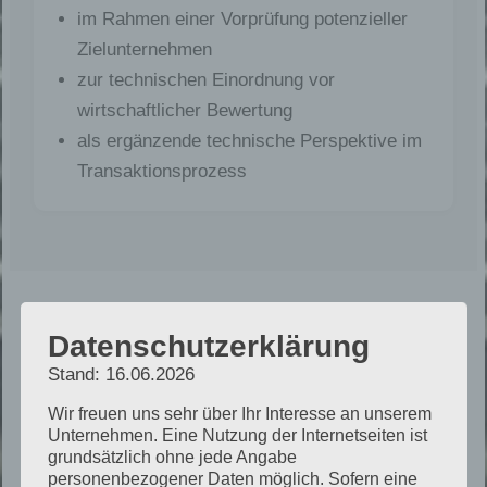
im Rahmen einer Vorprüfung potenzieller
Zielunternehmen
zur technischen Einordnung vor
wirtschaftlicher Bewertung
als ergänzende technische Perspektive im
Transaktionsprozess
Datenschutzerklärung
Stand: 16.06.2026
Strukturierter Ablauf der
Wir freuen uns sehr über Ihr Interesse an unserem
technischen Einordnung
Unternehmen. Eine Nutzung der Internetseiten ist
grundsätzlich ohne jede Angabe
personenbezogener Daten möglich. Sofern eine