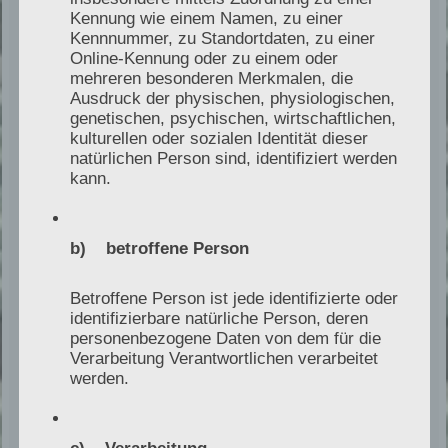
und strategische Erfahrung
Kennung wie einem Namen, zu einer
Kennnummer, zu Standortdaten, zu einer
beim Aufbau von
Online-Kennung oder zu einem oder
mehreren besonderen Merkmalen, die
Handwerksgruppen
Ausdruck der physischen, physiologischen,
genetischen, psychischen, wirtschaftlichen,
kulturellen oder sozialen Identität dieser
natürlichen Person sind, identifiziert werden
Sascha Lentfer ist Betriebswirt des Handwerks und
kann.
Installateur und Heizungsbaumeister mit fundierter
praktischer Erfahrung im SHK Handwerk.
b) betroffene Person
Als unabhängiger Sachverständiger für
Heizungsanlagen und Gebäudetechnik verfügt er
Betroffene Person ist jede identifizierte oder
über umfassende Expertise in der technischen
identifizierbare natürliche Person, deren
Bewertung von Handwerksbetrieben.
personenbezogene Daten von dem für die
Verarbeitung Verantwortlichen verarbeitet
werden.
Durch seine Tätigkeit als M&A Berater im
Handwerk und Partnermanager beim strategischen
c) Verarbeitung