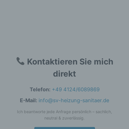
personenbezogenen Daten einverstanden
ist.
Name und Anschrift des für die Verarbeitung
Verantwortlichen
Verantwortlicher im Sinne der Datenschutz-
Kontaktieren Sie mich
Grundverordnung, sonstiger in den
Mitgliedstaaten der Europäischen Union
geltenden Datenschutzgesetze und anderer
direkt
Bestimmungen mit datenschutzrechtlichem
Charakter ist die:
Telefon:
+49 4124/6089869
Gutachter Lentfer - Sachverständiger für Heizung
Sanitär Wärmepumpen
E-Mail:
info@sv-heizung-sanitaer.de
Sascha Lentfer
Ich beantworte jede Anfrage persönlich – sachlich,
neutral & zuverlässig.
Bielenberg 7