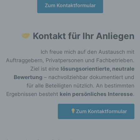
25377 Kollmar
Zum Kontaktformular
Deutschland
041246089689
Kontakt für Ihr Anliegen
E-Mail: sascha_lentfer@me.com
Cookies / SessionStorage / LocalStorage
Ich freue mich auf den Austausch mit
Auftraggebern, Privatpersonen und Fachbetrieben.
Die Internetseiten verwenden teilweise so
genannte Cookies, LocalStorage und
Ziel ist eine
lösungsorientierte, neutrale
SessionStorage. Dies dient dazu, unser
Bewertung
– nachvollziehbar dokumentiert und
Angebot nutzerfreundlicher, effektiver und
für alle Beteiligten nützlich. An bestimmten
sicherer zu machen. Local Storage und
SessionStorage ist eine Technologie, mit
Ergebnissen besteht
kein persönliches Interesse
.
welcher ihr Browser Daten auf Ihrem Computer
oder mobilen Gerät abspeichert. Cookies sind
Zum Kontaktformular
Textdateien, welche über einen Internetbrowser
auf einem Computersystem abgelegt und
gespeichert werden. Sie können die
Verwendung von Cookies, LocalStorage und
SessionStorage durch entsprechende